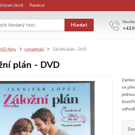
Vrácení zboží
Recenze
Nevíte
Hledat
+420
VD filmy
romantické
Záložní plán - DVD
žní plán - DVD
Zamilov
se pře
jednou
život.
odhodl
Dos