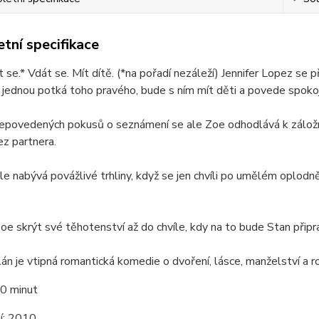
tní specifikace
 se.* Vdát se. Mít dítě. (*na pořadí nezáleží) Jennifer Lopez se
 jednou potká toho pravého, bude s ním mít děti a povede spokoj
nepovedených pokusů o seznámení se ale Zoe odhodlává k záložní
z partnera.
 ale nabývá povážlivé trhliny, když se jen chvíli po umělém oplod
e skrýt své těhotenství až do chvíle, kdy na to bude Stan přip
lán je vtipná romantická komedie o dvoření, lásce, manželství a r
0 minut
í:
2010