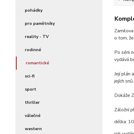
pohádky
Komple
pro pamětníky
Zamilovat
reality - TV
o tom, že
rodinné
Po sérii 
vydává be
romantické
Její plán
sci-fi
jejích snů.
sport
Dokáže Zo
thriller
Záložní p
válečné
délka:
10
western
rok vydán