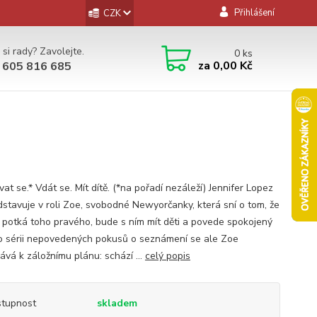
Přihlášení
CZK
 si rady? Zavolejte.
0
ks
za
0,00 Kč
 605 816 685
at se.* Vdát se. Mít dítě. (*na pořadí nezáleží) Jennifer Lopez
dstavuje v roli Zoe, svobodné Newyorčanky, která sní o tom, že
 potká toho pravého, bude s ním mít děti a povede spokojený
Po sérii nepovedených pokusů o seznámení se ale Zoe
ává k záložnímu plánu: schází ...
celý popis
tupnost
skladem