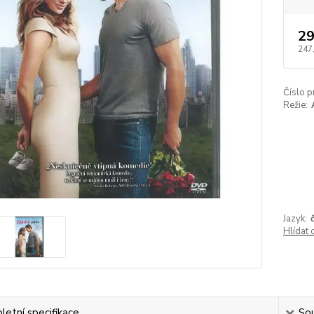
29
247
Číslo p
Režie:
Jazyk:
Hlídat 
etní specifikace
Sou