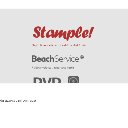
Nejširší velkoobchodní nabídka dvd filmů
Plážový volejbal, rezervace kurtů
Filmové novinky na DVD a Blu-Ray
obrazovat informace