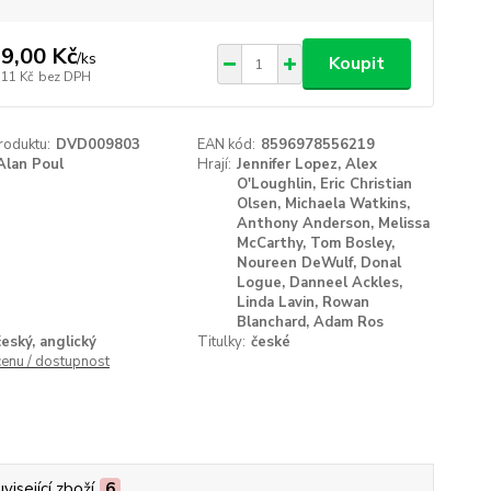
9,00 Kč
/
ks
Koupit
,11 Kč
bez DPH
roduktu:
DVD009803
EAN kód:
8596978556219
Alan Poul
Hrají:
Jennifer Lopez, Alex
O'Loughlin, Eric Christian
Olsen, Michaela Watkins,
Anthony Anderson, Melissa
McCarthy, Tom Bosley,
Noureen DeWulf, Donal
Logue, Danneel Ackles,
Linda Lavin, Rowan
Blanchard, Adam Ros
český, anglický
Titulky:
české
cenu / dostupnost
visející zboží
6