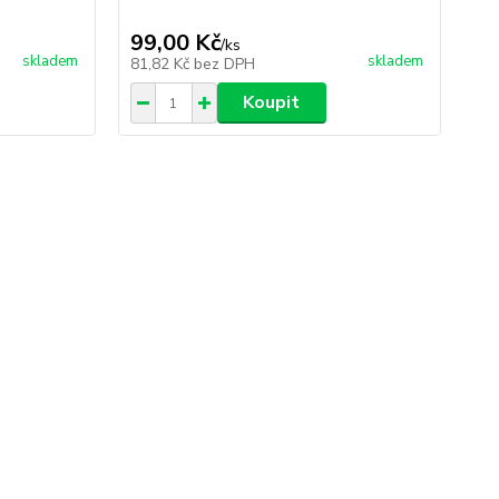
99,00 Kč
99
/
ks
skladem
skladem
81,82 Kč
bez DPH
81
Koupit