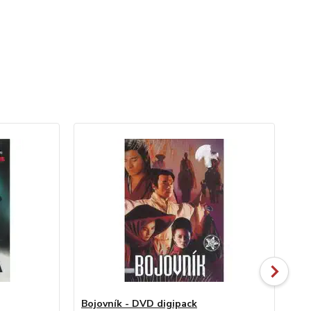
Bojovník - DVD digipack
Zn