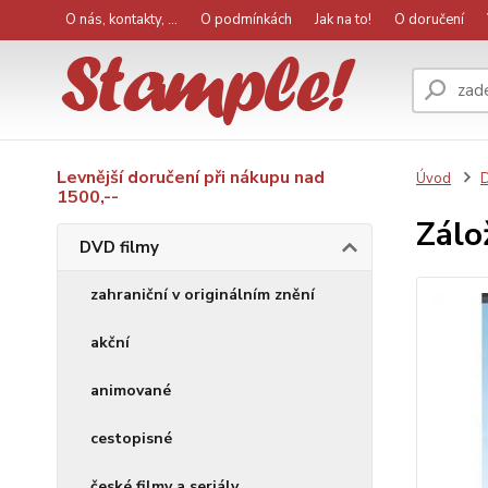
O nás, kontakty, ...
O podmínkách
Jak na to!
O doručení
Levnější doručení při nákupu nad
Úvod
D
1500,--
Zálo
DVD filmy
zahraniční v originálním znění
akční
animované
cestopisné
české filmy a seriály