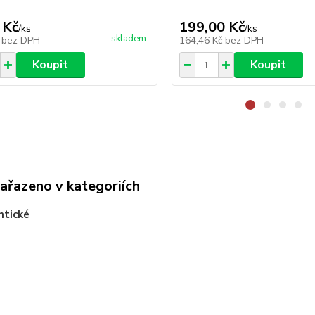
 Kč
199,00 Kč
/
ks
/
ks
skladem
č
bez DPH
164,46 Kč
bez DPH
Koupit
Koupit
zařazeno v kategoriích
ntické