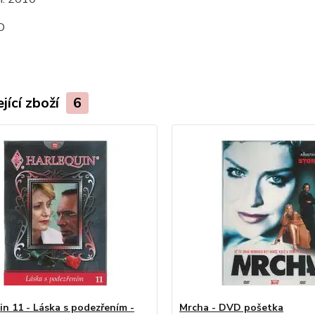
D
jící zboží
6
in 11 - Láska s podezřením -
Mrcha - DVD pošetka