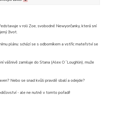
 představuje v roli Zoe, svobodné Newyorčanky, která sní
ený život.
mu plánu: schází se s odborníkem a vstříc mateřství se
nění vášnivě zamiluje do Stana (Alex O´Loughlin), muže
raven? Nebo se snad kvůli pravdě sbalí a odejde?
odičovství - ale ne nutně v tomto pořadí!