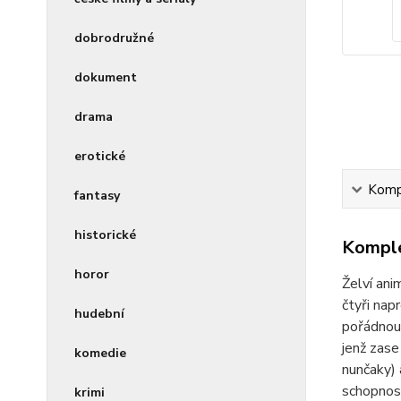
dobrodružné
dokument
drama
erotické
Kompl
fantasy
historické
Komple
horor
Želví ani
čtyři nap
hudební
pořádnou 
jenž zase
komedie
nunčaky) 
schopnost
krimi