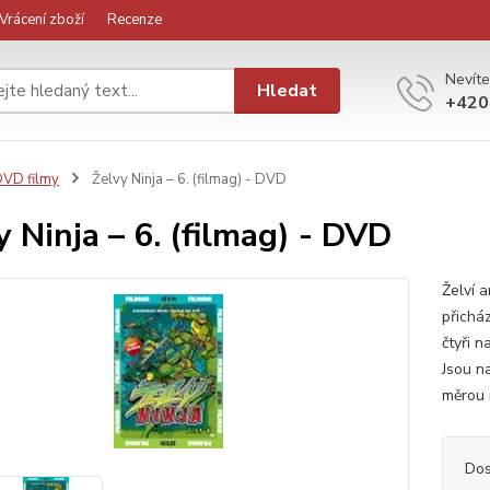
Vrácení zboží
Recenze
Nevíte
Hledat
+420
VD filmy
Želvy Ninja – 6. (filmag) - DVD
y Ninja – 6. (filmag) - DVD
Želví 
přichá
čtyři n
Jsou n
měrou 
Dos