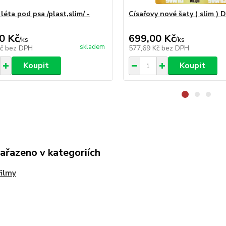
léta pod psa /plast,slim/ -
Císařovy nové šaty ( slim )
0 Kč
699,00 Kč
/
ks
/
ks
skladem
Kč
bez DPH
577,69 Kč
bez DPH
Koupit
Koupit
zařazeno v kategoriích
ilmy