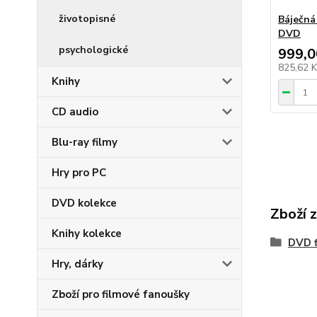
životopisné
Báječná 
DVD
psychologické
999,0
825,62 
Knihy
CD audio
Blu-ray filmy
Hry pro PC
DVD kolekce
Zboží 
Knihy kolekce
DVD f
Hry, dárky
Zboží pro filmové fanoušky