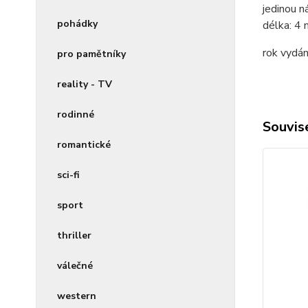
jedinou n
pohádky
délka:
4 
rok vydán
pro pamětníky
reality - TV
rodinné
Souvise
romantické
sci-fi
sport
thriller
válečné
western