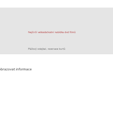
Nejširší velkoobchodní nabídka dvd filmů
Plážový volejbal, rezervace kurtů
Filmové novinky na DVD a Blu-Ray
obrazovat informace