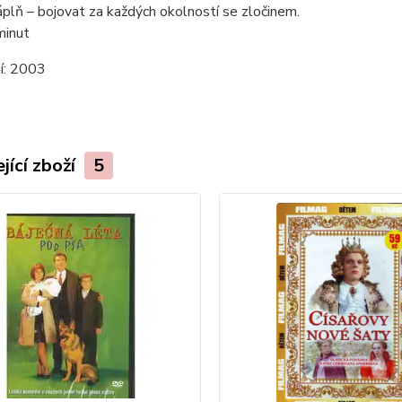
áplň – bojovat za každých okolností se zločinem.
minut
í:
2003
jící zboží
5