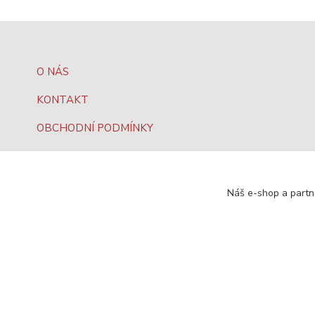
O NÁS
KONTAKT
OBCHODNÍ PODMÍNKY
JAK NAKUPOVAT?
OCHRANA DAT
Náš e-shop a partn
SEO, design a administrace
MEDIASYS