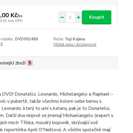
,00 Kč
/
ks
Koupit
82 Kč
bez DPH
roduktu:
DVD002480
Režie:
Yuji Kojima
CZ
Hlídat cenu / dostupnost
visející zboží
5
 na DVD! Donatello, Leonardo, Michelangelo a Raphael –
u navíc v pubertě, takže všechno kolem sebe berou s
eonardo, který to umí s katany, pak je to Donatello,
m. Další dva ninjové se jmenují Michaelangelo (expert s
ich mistr Tříska, moudrý bojovník, skrývající své
 reportérka April O'Neillová. A všichni společně mají