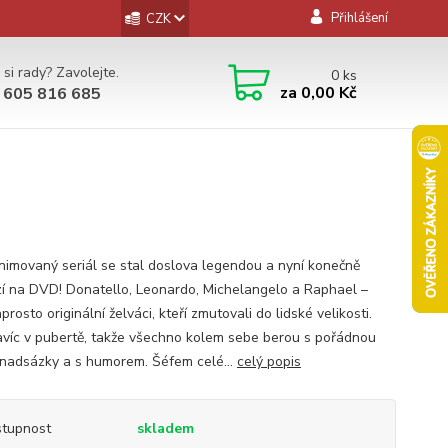
Přihlášení
CZK
 si rady? Zavolejte.
0
ks
za
0,00 Kč
 605 816 685
animovaný seriál se stal doslova legendou a nyní konečně
zí na DVD! Donatello, Leonardo, Michelangelo a Raphael –
aprosto originální želváci, kteří zmutovali do lidské velikosti.
avíc v pubertě, takže všechno kolem sebe berou s pořádnou
nadsázky a s humorem. Šéfem celé...
celý popis
tupnost
skladem