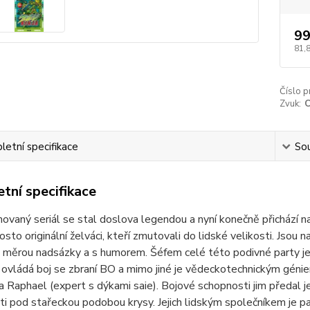
99
81,
Číslo p
Zvuk:
etní specifikace
Sou
tní specifikace
movaný seriál se stal doslova legendou a nyní konečně přichází
rosto originální želváci, kteří zmutovali do lidské velikosti. Jso
měrou nadsázky a s humorem. Šéfem celé této podivné party je L
 ovládá boj se zbraní BO a mimo jiné je vědeckotechnickým génie
a Raphael (expert s dýkami saie). Bojové schopnosti jim předal jej
i pod stařeckou podobou krysy. Jejich lidským společníkem je pak