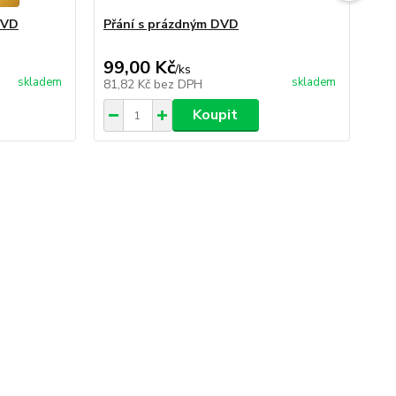
 DVD
Přání s prázdným DVD
Le
99,00 Kč
19
/
ks
skladem
skladem
81,82 Kč
bez DPH
16
Koupit