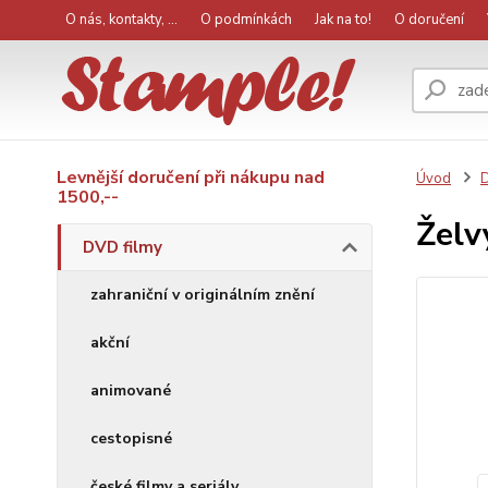
O nás, kontakty, ...
O podmínkách
Jak na to!
O doručení
Levnější doručení při nákupu nad
Úvod
D
1500,--
Želv
DVD filmy
zahraniční v originálním znění
akční
animované
cestopisné
české filmy a seriály