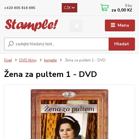
0
ks
CZK
+420 605 816 685
za
0,00 Kč
Menu
Hledat
Úvod
DVD filmy
komedie
Žena za pultem 1 - DVD
Žena za pultem 1 - DVD