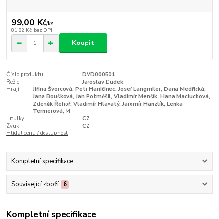
99,00 Kč
/
ks
81,82 Kč
bez DPH
Koupit
Číslo produktu:
DVD000501
Režie:
Jaroslav Dudek
Hrají:
Jiřina Švorcová, Petr Haničinec, Josef Langmiler, Dana Medřická,
Jana Boušková, Jan Potměšil, Vladimír Menšík, Hana Maciuchová,
Zdeněk Řehoř, Vladimír Hlavatý, Jaromír Hanzlík, Lenka
Termerová, M
Titulky:
CZ
Zvuk:
CZ
Hlídat cenu / dostupnost
Kompletní specifikace
Související zboží
6
Kompletní specifikace