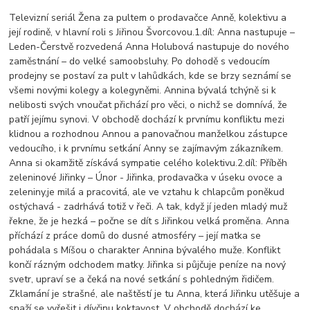
Televizní seriál Žena za pultem o prodavačce Anně, kolektivu a
její rodině, v hlavní roli s Jiřinou Švorcovou.1.díl: Anna nastupuje –
Leden-Čerstvě rozvedená Anna Holubová nastupuje do nového
zaměstnání – do velké samoobsluhy. Po dohodě s vedoucím
prodejny se postaví za pult v lahůdkách, kde se brzy seznámí se
všemi novými kolegy a kolegyněmi. Annina bývalá tchýně si k
nelibosti svých vnoučat přichází pro věci, o nichž se domnívá, že
patří jejímu synovi. V obchodě dochází k prvnímu konfliktu mezi
klidnou a rozhodnou Annou a panovačnou manželkou zástupce
vedoucího, i k prvnímu setkání Anny se zajímavým zákazníkem.
Anna si okamžitě získává sympatie celého kolektivu.2.díl: Příběh
zeleninové Jiřinky – Únor - Jiřinka, prodavačka v úseku ovoce a
zeleniny,je milá a pracovitá, ale ve vztahu k chlapcům poněkud
ostýchavá - zadrhává totiž v řeči. A tak, když jí jeden mladý muž
řekne, že je hezká – počne se dít s Jiřinkou velká proměna. Anna
příchází z práce domů do dusné atmosféry – její matka se
pohádala s Míšou o charakter Annina bývalého muže. Konflikt
končí rázným odchodem matky. Jiřinka si půjčuje peníze na nový
svetr, upraví se a čeká na nové setkání s pohledným řidičem.
Zklamání je strašné, ale naštěstí je tu Anna, která Jiřinku utěšuje a
snaží se vyřešit i dívčinu koktavost. V obchodě dochází ke