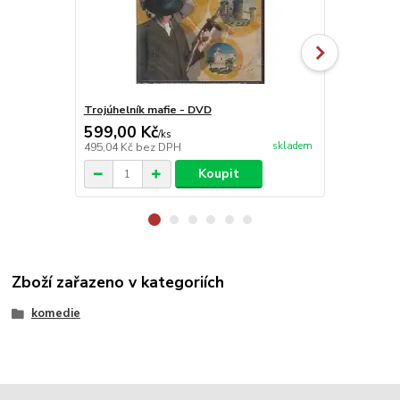
Trojúhelník mafie - DVD
Ve jménu Řím
599,00 Kč
599,00 K
/
ks
skladem
495,04 Kč
bez DPH
495,04 Kč
be
Koupit
Zboží zařazeno v kategoriích
komedie