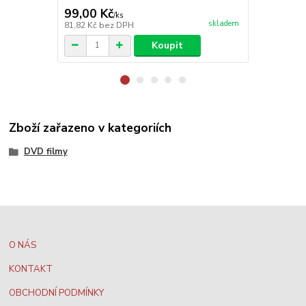
99,00 Kč
299,00 K
/
ks
skladem
81,82 Kč
bez DPH
247,11 Kč
be
Koupit
Zboží zařazeno v kategoriích
DVD filmy
O NÁS
KONTAKT
OBCHODNÍ PODMÍNKY