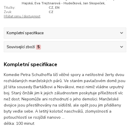
Hajská, Eva Trejtnarová - Hudečková, Jan Skopeček,
Titulky:
CZ, EN
Zvuk:
CZ
Hlídat cenu / dostupnost
Kompletní specifikace
Související zboží
5
Kompletní specifikace
Komedie Petra Schulhoffa líčí věčné spory a nelítostné žerty dvou
rozhádaných manželských párů. Ve starém pavlačovém domě jsou
již léta sousedy Bartáčkovi a Novákovi, mezi nimiž vládne urputný
boj. Starý činžák jim k jejich záludnostem poskytuje příležitostí víc
než dost. Nepomůže ani rozhodnutí o jeho demolici. Manželské
dvojice jsou přestěhovány na sídliště, ale opět jsou jim přiděleny
byty vedle sebe. A letitý kolotoč naschválů, zlomyslností a
poťouchlostí se rozjíždí nanovo ...
délka:
100 minut