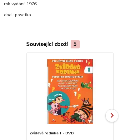
rok vydání:
1976
obal:
posetka
Související zboží
5
Zvídavá rodinka 1 - DVD
Černé ticho 