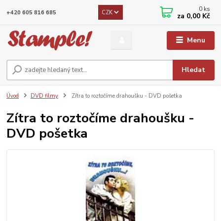
0
ks
CZK
+420 605 816 685
za
0,00 Kč
Menu
Hledat
Úvod
DVD filmy
Zítra to roztočíme drahoušku - DVD pošetka
Zítra to roztočíme drahoušku -
DVD pošetka