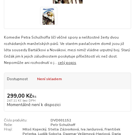
Komedie Petra Schulhoffa líčí věčné spory a nelítostné žerty dvou
rozhádaných manželských párů. Ve starém pavlačovém domě jsou již
léta sousedy Bartáčkovi a Novákovi, mezi nimiž vládne urputný boj. Starý
činžák jim k jejich záludnostem poskytuje příležitostí víc než dost.
Nepomůže ani rozhodnutí o j...
celý popis
Dostupnost
Není skladem
299,00 Kč
/
ks
247,11 Kč
bez DPH
Momentálně není k dispozici
Číslo produktu:
DVD001152
Režie:
Petr Schulhoff
Hrají:
Miloš Kopecký, Stella Zázvorková, Iva Janžurová, František
Peterka, Luděk Sobota, Dagmar Veškrnová-Havlová, Darja