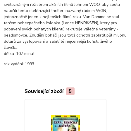
světoznámým režisérem akčních filmů Johnem WOO, aby spolu
natočili tento elektrizující thriller, nazvaný rádiem WGN,
jednoznačně jeden z nejlepších filmů roku. Van Damme se stal
terčem nebezpečného žoldáka (Lance HENRIKSEN), který pro
pobavení svých bohatých klientů rekrutuje válečné veterány -
bezdomovce. Znudění boháči jsou totiž ochotni zaplatit půl milionu
dolarů za vystopování a zabití té nejcennější kořisti: živého
člověka.
délka:
107 minut
rok vydání:
1993
Související zboží
5