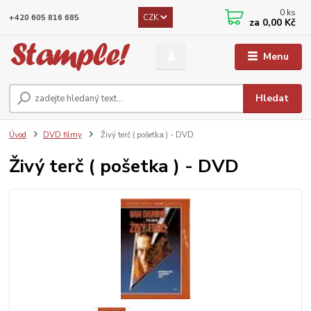
0
ks
CZK
+420 605 816 685
za
0,00 Kč
Menu
Hledat
Úvod
DVD filmy
Živý terč ( pošetka ) - DVD
Živý terč ( pošetka ) - DVD