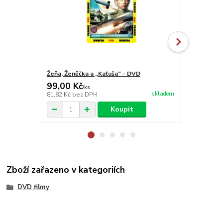
Žeňa, Ženěčka a „Kaťuša“ - DVD
Živí a mrtví 
99,00 Kč
299,00 K
/
ks
skladem
81,82 Kč
bez DPH
247,11 Kč
be
Koupit
Zboží zařazeno v kategoriích
DVD filmy