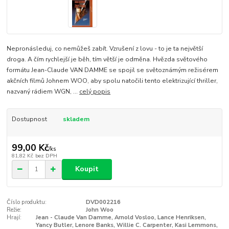
Nepronásleduj, co nemůžeš zabít. Vzrušení z lovu - to je ta největší
droga. A čím rychlejší je běh, tím větší je odměna. Hvězda světového
formátu Jean-Claude VAN DAMME se spojil se světoznámým režisérem
akčních filmů Johnem WOO, aby spolu natočili tento elektrizující thriller,
nazvaný rádiem WGN, ...
celý popis
Dostupnost
skladem
99,00 Kč
/
ks
81,82 Kč
bez DPH
Koupit
Číslo produktu:
DVD002216
Režie:
John Woo
Hrají:
Jean - Claude Van Damme, Arnold Vosloo, Lance Henriksen,
Yancy Butler, Lenore Banks, Willie C. Carpenter, Kasi Lemmons,