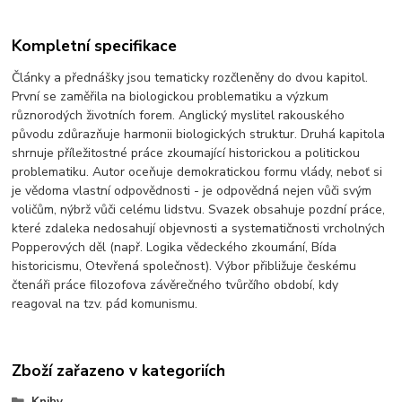
Kompletní specifikace
Články a přednášky jsou tematicky rozčleněny do dvou kapitol.
První se zaměřila na biologickou problematiku a výzkum
různorodých životních forem. Anglický myslitel rakouského
původu zdůrazňuje harmonii biologických struktur. Druhá kapitola
shrnuje příležitostné práce zkoumající histori
ckou a politickou
problematiku. Autor oceňuje demokratickou formu vlády, neboť si
je vědoma vlastní odpovědnosti - je odpovědná nejen vůči svým
voličům, nýbrž vůči celému lidstvu. Svazek obsahuje pozdní práce,
které zdaleka nedosahují objevnosti a systematičnosti vrcholných
Popperových děl (např. Logika vědeckého zkoumání, Bída
historicismu, Otevřená společnost). Výbor přibližuje českému
čtenáři práce filozofova závěrečného tvůrčího období, kdy
reagoval na tzv. pád komunismu.
Zboží zařazeno v kategoriích