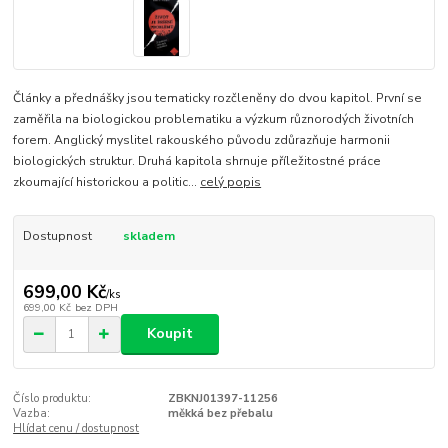
Články a přednášky jsou tematicky rozčleněny do dvou kapitol. První se
zaměřila na biologickou problematiku a výzkum různorodých životních
forem. Anglický myslitel rakouského původu zdůrazňuje harmonii
biologických struktur. Druhá kapitola shrnuje příležitostné práce
zkoumající historickou a politic...
celý popis
Dostupnost
skladem
699,00 Kč
/
ks
699,00 Kč
bez DPH
Koupit
Číslo produktu:
ZBKNJ01397-11256
Vazba:
měkká bez přebalu
Hlídat cenu / dostupnost