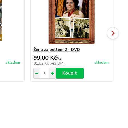
Žena za pultem 2 - DVD
Po
99,00 Kč
99
/
ks
skladem
skladem
81,82 Kč
bez DPH
81
Koupit