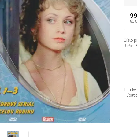
99
81,
Číslo p
Režie:
Titulky:
Hlídat 