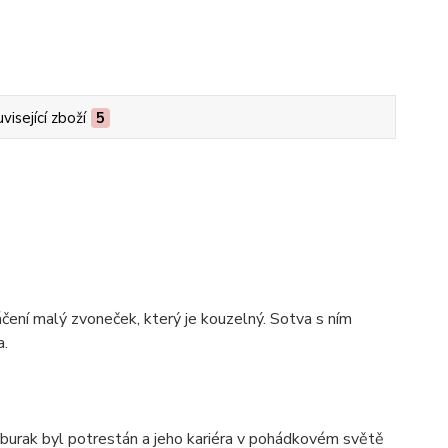
visející zboží
5
táčení malý zvoneček, který je kouzelný. Sotva s ním
a.
mburak byl potrestán a jeho kariéra v pohádkovém světě