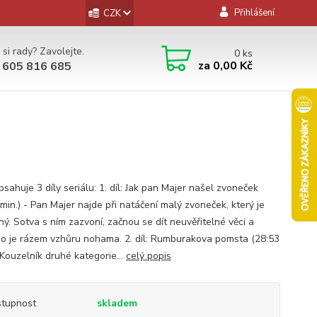
Přihlášení
CZK
 si rady? Zavolejte.
0
ks
za
0,00 Kč
 605 816 685
ahuje 3 díly seriálu: 1. díl: Jak pan Majer našel zvoneček
min.) - Pan Majer najde při natáčení malý zvoneček, který je
ný. Sotva s ním zazvoní, začnou se dít neuvěřitelné věci a
o je rázem vzhůru nohama. 2. díl: Rumburakova pomsta (28:53
 Kouzelník druhé kategorie...
celý popis
tupnost
skladem