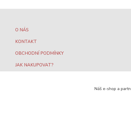
O NÁS
KONTAKT
OBCHODNÍ PODMÍNKY
JAK NAKUPOVAT?
OCHRANA DAT
Náš e-shop a partn
SEO, design a administrace
MEDIASYS