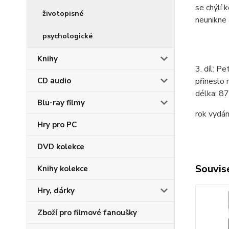
se chýlí 
životopisné
neunikne a
psychologické
Knihy
3. díl: P
přineslo
CD audio
délka:
87
Blu-ray filmy
rok vydán
Hry pro PC
DVD kolekce
Souvise
Knihy kolekce
Hry, dárky
Zboží pro filmové fanoušky