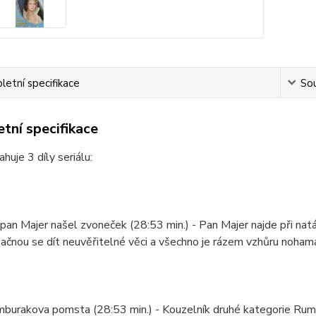
etní specifikace
Sou
tní specifikace
uje 3 díly seriálu:
ak pan Majer našel zvoneček (28:53 min.) - Pan Majer najde při na
začnou se dít neuvěřitelné věci a všechno je rázem vzhůru noham
umburakova pomsta (28:53 min.) - Kouzelník druhé kategorie Ru