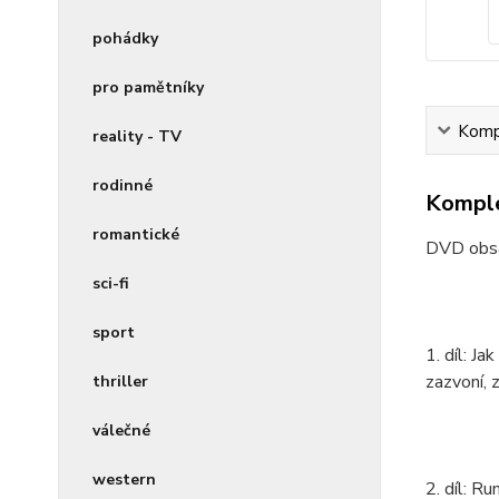
pohádky
pro pamětníky
Kompl
reality - TV
rodinné
Komple
romantické
DVD obsah
sci-fi
sport
1. díl: J
zazvoní, 
thriller
válečné
western
2. díl: R