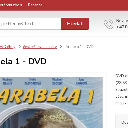
Vrácení zboží
Recenze
Nevíte
Hledat
+420
VD filmy
české filmy a seriály
Arabela 1 - DVD
ela 1 - DVD
DVD obs
(28:53 
kouzel
všechn
min.) -
Dos