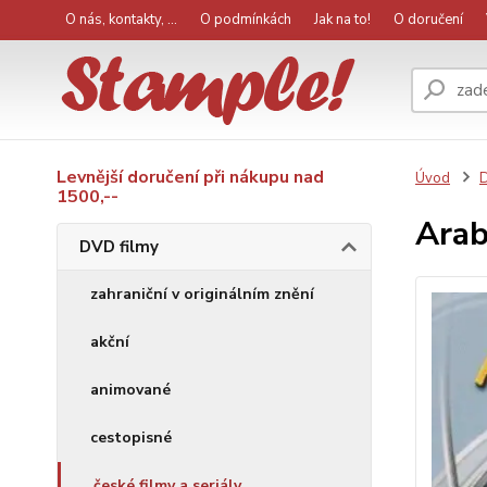
O nás, kontakty, ...
O podmínkách
Jak na to!
O doručení
Levnější doručení při nákupu nad
Úvod
D
1500,--
Arab
DVD filmy
zahraniční v originálním znění
akční
animované
cestopisné
české filmy a seriály