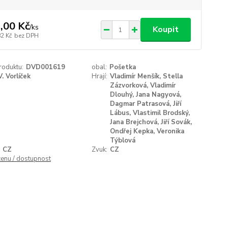
,00 Kč
/
ks
Koupit
82 Kč
bez DPH
roduktu:
DVD001619
obal:
Pošetka
V. Vorlíček
Hrají:
Vladimír Menšík, Stella
Zázvorková, Vladimír
Dlouhý, Jana Nagyová,
Dagmar Patrasová, Jiří
Lábus, Vlastimil Brodský,
Jana Brejchová, Jiří Sovák,
Ondřej Kepka, Veronika
Týblová
CZ
Zvuk:
CZ
cenu / dostupnost