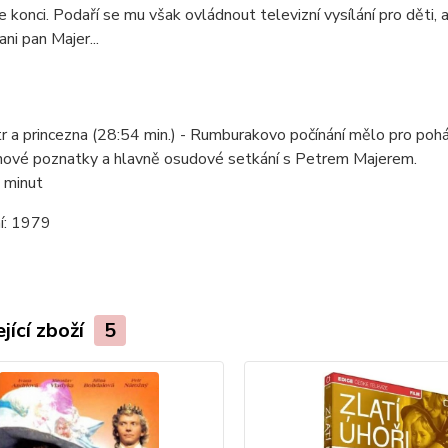
ke konci. Podaří se mu však ovládnout televizní vysílání pro děti
ni pan Majer...
etr a princezna (28:54 min.) - Rumburakovo počínání mělo pro poh
 nové poznatky a hlavně osudové setkání s Petrem Majerem.
 minut
í:
1979
jící zboží
5