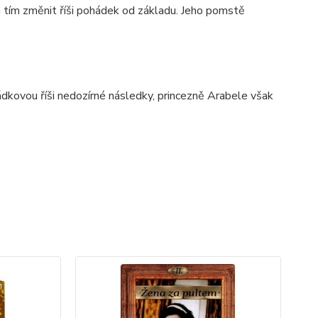
, a tím změnit říši pohádek od základu. Jeho pomstě
ádkovou říši nedozírné následky, princezně Arabele však