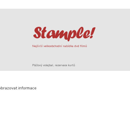
Nejširší velkoobchodní nabídka dvd filmů
Plážový volejbal, rezervace kurtů
Filmové novinky na DVD a Blu-Ray
obrazovat informace