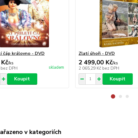
etí čáp královno - DVD
Zlatí úhoři - DVD
 Kč
2 499,00 Kč
/
ks
/
ks
skladem
č
bez DPH
2 065,29 Kč
bez DPH
Koupit
Koupit
zařazeno v kategoriích