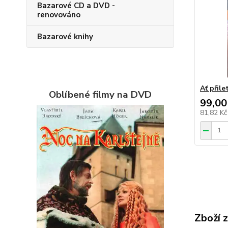
Bazarové CD a DVD -
renovováno
Bazarové knihy
Ať přil
Oblíbené filmy na DVD
99,00
81,82 K
Zboží 