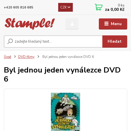
0
ks
CZK
+420 605 816 685
za
0,00 Kč
Menu
Hledat
Úvod
DVD filmy
Byl jednou jeden vynálezce DVD 6
Byl jednou jeden vynálezce DVD
6