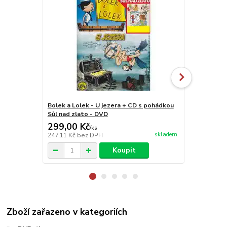
Bolek a Lolek - U jezera + CD s pohádkou
Krupiér - K
Sůl nad zlato - DVD
299,00 Kč
99,00 Kč
/
ks
skladem
247,11 Kč
bez DPH
81,82 Kč
bez
Koupit
Zboží zařazeno v kategoriích