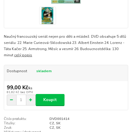
Naučný francouzský seriál nejen pro děti a mládež. DVD obsahuje 5 dílů
seriálu: 22. Marie Curieová-Sklodowská 23. Albert Einstein 24. Lorenz -
Táta Kačer 25. Armstrong, Měsíc a vesmír 26. Budoucnostdélka: 130
minut
celý popis
Dostupnost
skladem
99,00 Kč
/
ks
81,82 Kč
bez DPH
Koupit
Číslo produktu:
DVD001414
Titulky:
CZ, SK
Zvuk:
CZ, SK