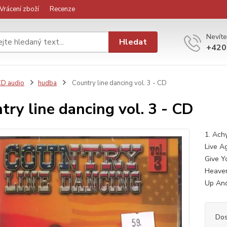
Vrácení zboží
Recenze
Nevíte
Hledat
+420
D audio
hudba
Country line dancing vol. 3 - CD
try line dancing vol. 3 - CD
1. Ach
Live A
Give Y
Heaven
Up And
Dos