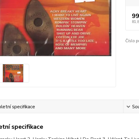
99
81,
Číslo p
etní specifikace
Sou
tní specifikace