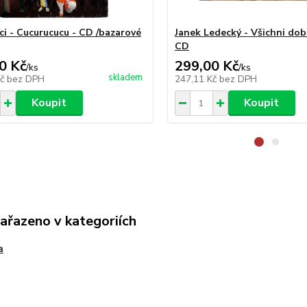
ci - Cucurucucu - CD /bazarové
Janek Ledecký - Všichni dob
CD
0 Kč
299,00 Kč
/
ks
/
ks
skladem
Kč
bez DPH
247,11 Kč
bez DPH
Koupit
Koupit
zařazeno v kategoriích
a