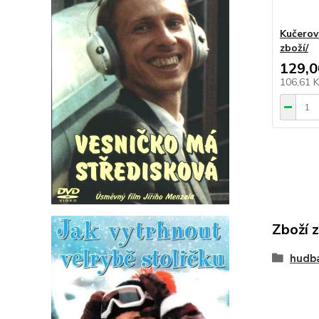
Kučerov
zboží/
129,0
106,61 
Zboží 
hudb