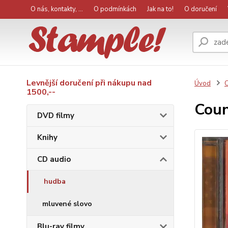
O nás, kontakty, ...
O podmínkách
Jak na to!
O doručení
Levnější doručení při nákupu nad
Úvod
C
1500,--
Coun
DVD filmy
Knihy
CD audio
hudba
mluvené slovo
Blu-ray filmy