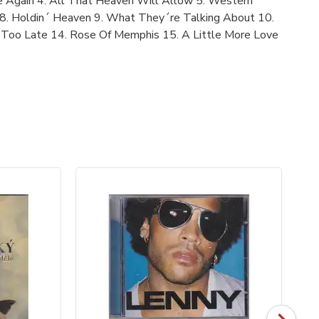
e Again 4. All That Heaven Will Allow 5. Western
8. Holdin´ Heaven 9. What They´re Talking About 10.
le Too Late 14. Rose Of Memphis 15. A Little More Love