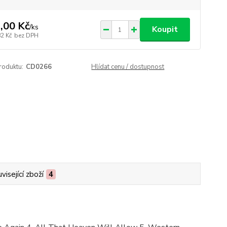
,00 Kč
/
ks
Koupit
82 Kč
bez DPH
roduktu:
CD0266
Hlídat cenu / dostupnost
visející zboží
4