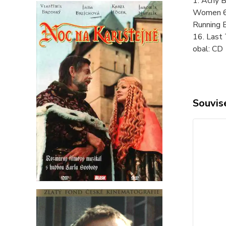
1. Achy 
Women 6.
Running 
16. Last
obal:
CD
Souvise