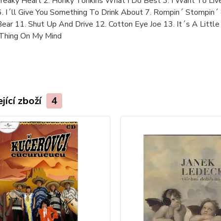
Breaky Heart 2. Honky Tonkins What I Do Best 3. I Want To Liv
 I´ll Give You Something To Drink About 7. Rompin´ Stompin´ 
Bear 11. Shut Up And Drive 12. Cotton Eye Joe 13. It´s A Litt
 Thing On My Mind
jící zboží
4