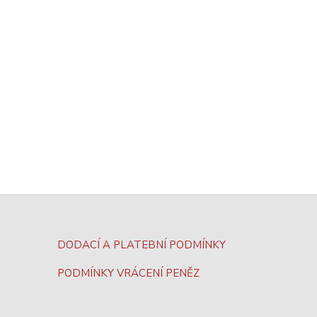
DODACÍ A PLATEBNÍ PODMÍNKY
PODMÍNKY VRÁCENÍ PENĚZ