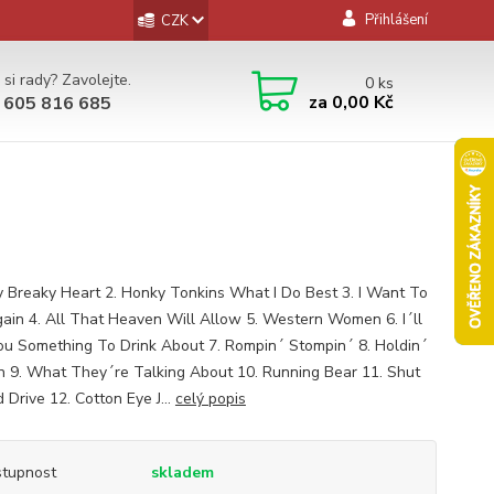
Přihlášení
CZK
 si rady? Zavolejte.
0
ks
za
0,00 Kč
 605 816 685
y Breaky Heart 2. Honky Tonkins What I Do Best 3. I Want To
gain 4. All That Heaven Will Allow 5. Western Women 6. I´ll
ou Something To Drink About 7. Rompin´ Stompin´ 8. Holdin´
 9. What They´re Talking About 10. Running Bear 11. Shut
 Drive 12. Cotton Eye J...
celý popis
tupnost
skladem