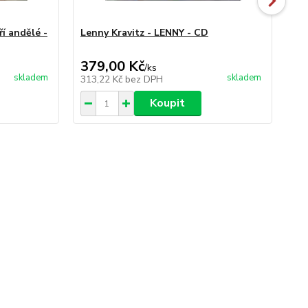
ří andělé -
Lenny Kravitz - LENNY - CD
Ma
379,00 Kč
29
/
ks
skladem
skladem
313,22 Kč
bez DPH
24
Koupit