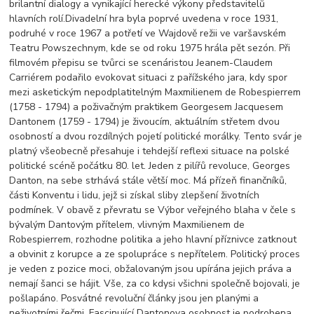
brilantní dialogy a vynikající herecké výkony představitelů
hlavních rolí.Divadelní hra byla poprvé uvedena v roce 1931,
podruhé v roce 1967 a potřetí ve Wajdově režii ve varšavském
Teatru Powszechnym, kde se od roku 1975 hrála pět sezón. Při
filmovém přepisu se tvůrci se scenáristou Jeanem-Claudem
Carriérem podařilo evokovat situaci z pařížského jara, kdy spor
mezi asketickým nepodplatitelným Maxmilienem de Robespierrem
(1758 - 1794) a poživačným praktikem Georgesem Jacquesem
Dantonem (1759 - 1794) je živoucím, aktuálním střetem dvou
osobností a dvou rozdílných pojetí politické morálky. Tento svár je
platný všeobecně přesahuje i tehdejší reflexi situace na polské
politické scéně počátku 80. let. Jeden z pilířů revoluce, Georges
Danton, na sebe strhává stále větší moc. Má přízeň finančníků,
části Konventu i lidu, jejž si získal sliby zlepšení životních
podmínek. V obavě z převratu se Výbor veřejného blaha v čele s
bývalým Dantovým přítelem, vlivným Maxmilienem de
Robespierrem, rozhodne politika a jeho hlavní příznivce zatknout
a obvinit z korupce a ze spolupráce s nepřítelem. Politický proces
je veden z pozice moci, obžalovaným jsou upírána jejich práva a
nemají šanci se hájit. Vše, za co kdysi všichni společně bojovali, je
pošlapáno. Posvátné revoluční články jsou jen planými a
neživotními řečmi. Fascinující Dantonova osobnost je podrobena