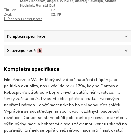
Marek Kondrat, Angela Winkler, Andrzej Seweryn, Marian
Kociniak, Ronald Gut
Titulky:
CZ
Zvuk:
CZ, FR
Hlídat cenu / dostupnost
Kompletní specifikace
Související zboží
6
Kompletní specifikace
Film Andrzeje Wajdy, který byl v době natočení chápán jako
politická aktualita, nás uvádí do roku 1794, kdy se Danton a
Robespierre střetnou v boji o smysl a další směr revoluce. Ta
tehdy začala potírat vlastní děti a gilotina zrudla krví nových
nepřátel národa - obětí mocenského boje vládnoucích špiček.
Vyprávění se soustřeďuje na spor dvou rozdílných osobností
revoluce. Danton se stane obětí politického procesu, je smeten z
výšin pýchy, moci a bohatství a svou závratnou kariéru skončí na
popravišti. Snímek se opírá o režisérovo inscenační mistrovství,