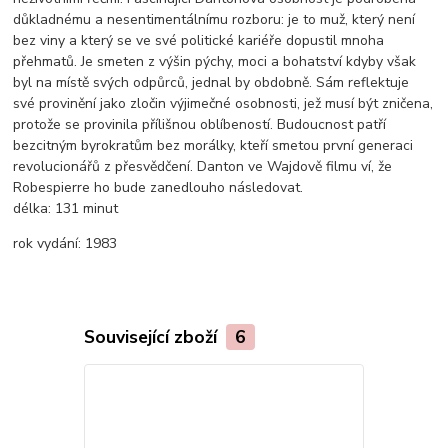
důkladnému a nesentimentálnímu rozboru: je to muž, který není
bez viny a který se ve své politické kariéře dopustil mnoha
přehmatů. Je smeten z výšin pýchy, moci a bohatství kdyby však
byl na místě svých odpůrců, jednal by obdobně. Sám reflektuje
své provinění jako zločin výjimečné osobnosti, jež musí být zničena,
protože se provinila přílišnou oblíbeností. Budoucnost patří
bezcitným byrokratům bez morálky, kteří smetou první generaci
revolucionářů z přesvědčení. Danton ve Wajdově filmu ví, že
Robespierre ho bude zanedlouho následovat.
délka:
131 minut
rok vydání:
1983
Související zboží
6