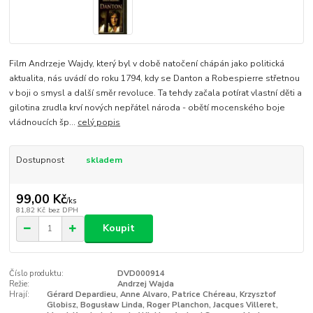
Film Andrzeje Wajdy, který byl v době natočení chápán jako politická
aktualita, nás uvádí do roku 1794, kdy se Danton a Robespierre střetnou
v boji o smysl a další směr revoluce. Ta tehdy začala potírat vlastní děti a
gilotina zrudla krví nových nepřátel národa - obětí mocenského boje
vládnoucích šp...
celý popis
Dostupnost
skladem
99,00 Kč
/
ks
81,82 Kč
bez DPH
Koupit
Číslo produktu:
DVD000914
Režie:
Andrzej Wajda
Hrají:
Gérard Depardieu, Anne Alvaro, Patrice Chéreau, Krzysztof
Globisz, Bogusław Linda, Roger Planchon, Jacques Villeret,