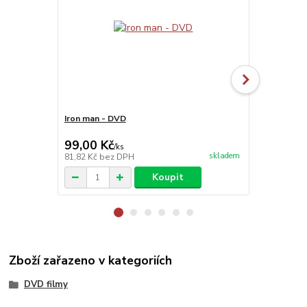
Iron man - DVD
Probuď se, 
99,00 Kč
99,00 Kč
/
ks
skladem
81,82 Kč
bez DPH
81,82 Kč
bez
Koupit
Zboží zařazeno v kategoriích
DVD filmy