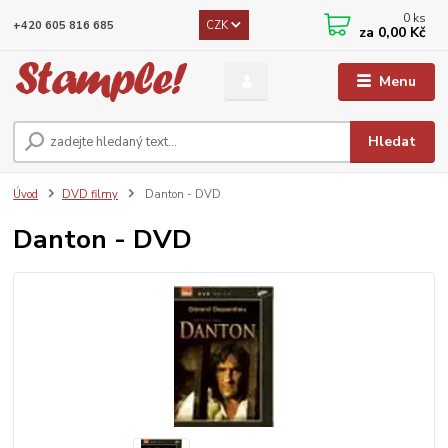
0
ks
CZK
+420 605 816 685
za
0,00 Kč
Menu
Hledat
Úvod
DVD filmy
Danton - DVD
Danton - DVD