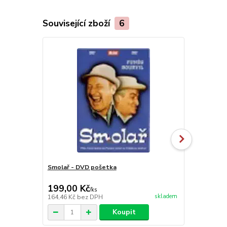
Související zboží
6
Smolař - DVD pošetka
Danton - D
199,00 Kč
99,00 Kč
/
ks
skladem
164,46 Kč
bez DPH
81,82 Kč
bez
Koupit