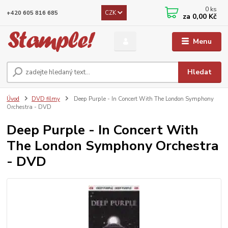
0
ks
CZK
+420 605 816 685
za
0,00 Kč
Menu
Hledat
Úvod
DVD filmy
Deep Purple - In Concert With The London Symphony
Orchestra - DVD
Deep Purple - In Concert With
The London Symphony Orchestra
- DVD