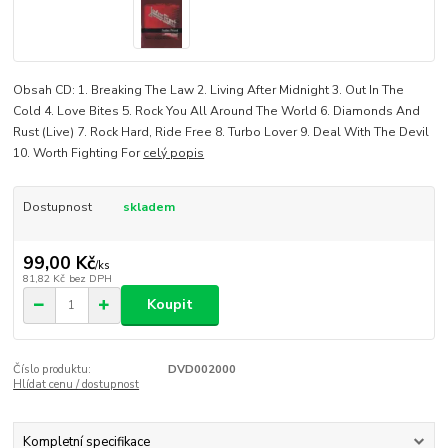
Obsah CD: 1. Breaking The Law 2. Living After Midnight 3. Out In The
Cold 4. Love Bites 5. Rock You All Around The World 6. Diamonds And
Rust (Live) 7. Rock Hard, Ride Free 8. Turbo Lover 9. Deal With The Devil
10. Worth Fighting For
celý popis
Dostupnost
skladem
99,00 Kč
/
ks
81,82 Kč
bez DPH
Koupit
Číslo produktu:
DVD002000
Hlídat cenu / dostupnost
Kompletní specifikace