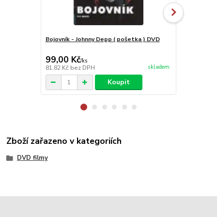
Bojovník - Johnny Depp ( pošetka ) DVD
Meč Židů (M
99,00 Kč
99,00 Kč
/
ks
skladem
81,82 Kč
bez DPH
81,82 Kč
bez
Koupit
Zboží zařazeno v kategoriích
DVD filmy