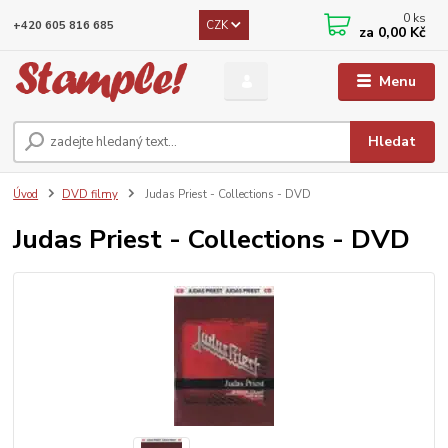
0
ks
CZK
+420 605 816 685
za
0,00 Kč
Menu
Hledat
Úvod
DVD filmy
Judas Priest - Collections - DVD
Judas Priest - Collections - DVD