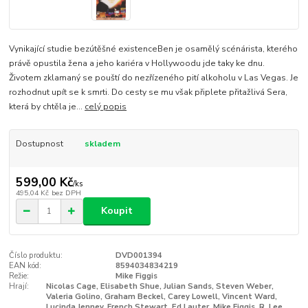
Vynikající studie bezútěšné existenceBen je osamělý scénárista, kterého
právě opustila žena a jeho kariéra v Hollywoodu jde taky ke dnu.
Životem zklamaný se pouští do nezřízeného pití alkoholu v Las Vegas. Je
rozhodnut upít se k smrti. Do cesty se mu však připlete přitažlivá Sera,
která by chtěla je...
celý popis
Dostupnost
skladem
599,00 Kč
/
ks
495,04 Kč
bez DPH
Koupit
Číslo produktu:
DVD001394
EAN kód:
8594034834219
Režie:
Mike Figgis
Hrají:
Nicolas Cage, Elisabeth Shue, Julian Sands, Steven Weber,
Valeria Golino, Graham Beckel, Carey Lowell, Vincent Ward,
Lucinda Jenney, French Stewart, Ed Lauter, Mike Figgis, R. Lee