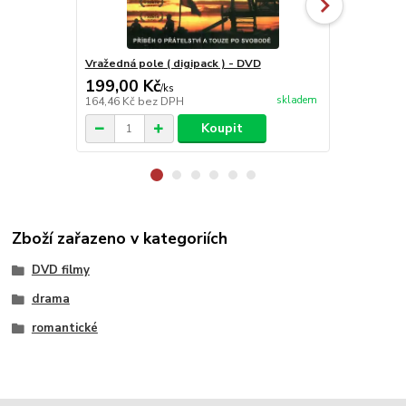
Vražedná pole ( digipack ) - DVD
Halloween II
199,00 Kč
99,00 Kč
/
ks
skladem
164,46 Kč
bez DPH
81,82 Kč
bez
Koupit
Zboží zařazeno v kategoriích
DVD filmy
drama
romantické