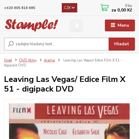
0
ks
CZK
+420 605 816 685
za
0,00 Kč
Menu
Hledat
Úvod
DVD filmy
drama
Leaving Las Vegas/ Edice Film X 51 -
digipack DVD
Leaving Las Vegas/ Edice Film X
51 - digipack DVD