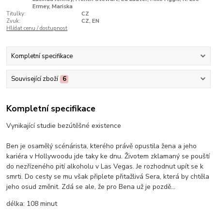
Ermey, Mariska
Titulky:
CZ
Zvuk:
CZ, EN
Hlídat cenu / dostupnost
Kompletní specifikace
Související zboží
6
Kompletní specifikace
Vynikající studie bezútěšné existence
Ben je osamělý scénárista, kterého právě opustila žena a jeho
kariéra v Hollywoodu jde taky ke dnu. Životem zklamaný se pouští
do nezřízeného pití alkoholu v Las Vegas. Je rozhodnut upít se k
smrti. Do cesty se mu však připlete přitažlivá Sera, která by chtěla
jeho osud změnit. Zdá se ale, že pro Bena už je pozdě...
délka:
108 minut