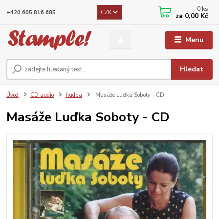
0
ks
CZK
+420 605 816 685
za
0,00 Kč
Menu
Hledat
Úvod
CD audio
hudba
Masáže Luďka Soboty - CD
Masáže Luďka Soboty - CD