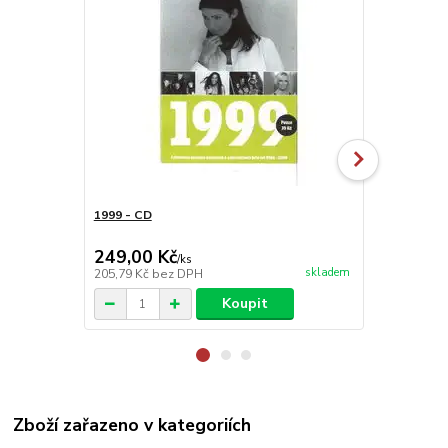
1999 - CD
2003 - poše
249,00 Kč
149,00 K
/
ks
skladem
205,79 Kč
bez DPH
123,14 Kč
be
Koupit
Zboží zařazeno v kategoriích