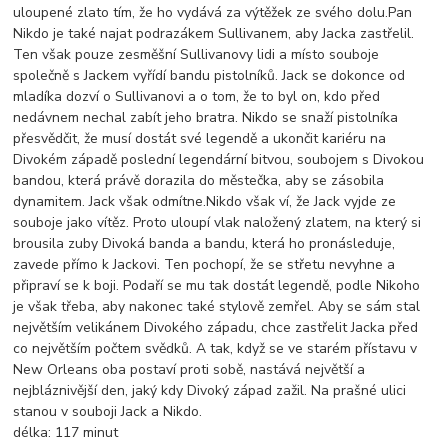
uloupené zlato tím, že ho vydává za výtěžek ze svého dolu.Pan
Nikdo je také najat podrazákem Sullivanem, aby Jacka zastřelil.
Ten však pouze zesměšní Sullivanovy lidi a místo souboje
společně s Jackem vyřídí bandu pistolníků. Jack se dokonce od
mladíka dozví o Sullivanovi a o tom, že to byl on, kdo před
nedávnem nechal zabít jeho bratra. Nikdo se snaží pistolníka
přesvědčit, že musí dostát své legendě a ukončit kariéru na
Divokém západě poslední legendární bitvou, soubojem s Divokou
bandou, která právě dorazila do městečka, aby se zásobila
dynamitem. Jack však odmítne.Nikdo však ví, že Jack vyjde ze
souboje jako vítěz. Proto uloupí vlak naložený zlatem, na který si
brousila zuby Divoká banda a bandu, která ho pronásleduje,
zavede přímo k Jackovi. Ten pochopí, že se střetu nevyhne a
připraví se k boji. Podaří se mu tak dostát legendě, podle Nikoho
je však třeba, aby nakonec také stylově zemřel. Aby se sám stal
největším velikánem Divokého západu, chce zastřelit Jacka před
co největším počtem svědků. A tak, když se ve starém přístavu v
New Orleans oba postaví proti sobě, nastává největší a
nejbláznivější den, jaký kdy Divoký západ zažil. Na prašné ulici
stanou v souboji Jack a Nikdo.
délka:
117 minut