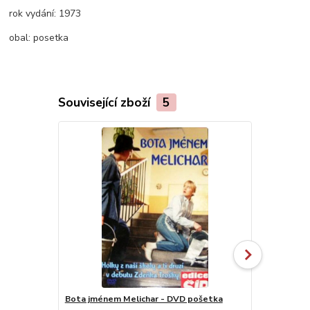
rok vydání:
1973
obal:
posetka
Související zboží
5
Bota jménem Melichar - DVD pošetka
Trhák pana 