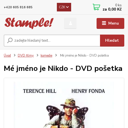
0
ks
CZK
+420 605 816 685
za
0,00 Kč
Menu
Hledat
Úvod
DVD filmy
komedie
Mé jméno je Nikdo - DVD pošetka
Mé jméno je Nikdo - DVD pošetka