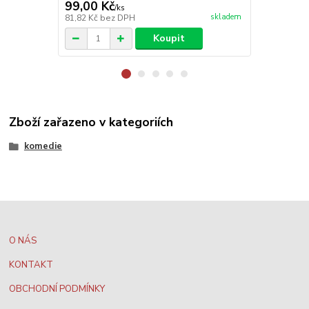
99,00 Kč
99,00 Kč
/
ks
skladem
81,82 Kč
bez DPH
81,82 Kč
bez
Koupit
Zboží zařazeno v kategoriích
komedie
O NÁS
KONTAKT
OBCHODNÍ PODMÍNKY