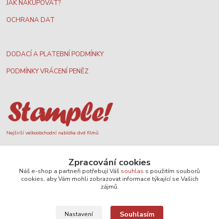
JAK NAKUPOVAT?
OCHRANA DAT
DODACÍ A PLATEBNÍ PODMÍNKY
PODMÍNKY VRÁCENÍ PENĚZ
Nejširší velkoobchodní nabídka dvd filmů
Zpracování cookies
Plážový volejbal, rezervace kurtů
Náš e-shop a partneři potřebují Váš
souhlas
s použitím souborů
cookies, aby Vám mohli zobrazovat informace týkající se Vašich
zájmů.
Souhlasím
Nastavení
Filmové novinky na DVD a Blu-Ray