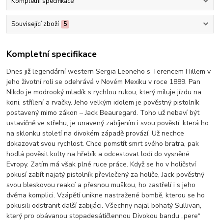
Kompletní specifikace
Související zboží
5
Kompletní specifikace
Dnes již legendární western Sergia Leoneho s Terencem Hillem v
jeho životní roli se odehrává v Novém Mexiku v roce 1889. Pan
Nikdo je modrooký mladík s rychlou rukou, který miluje jízdu na
koni, střílení a rvačky. Jeho velkým idolem je pověstný pistolník
postavený mimo zákon – Jack Beauregard. Toho už nebaví být
ustavičně ve střehu, je unavený zabíjením i svou pověstí, která ho
na sklonku století na divokém západě provází. Už nechce
dokazovat svou rychlost. Chce pomstít smrt svého bratra, pak
hodlá pověsit kolty na hřebík a odcestovat lodí do vysněné
Evropy. Zatím má však plné ruce práce. Když se ho v holičství
pokusí zabít najatý pistolník převlečený za holiče, Jack pověstný
svou bleskovou reakcí a přesnou muškou, ho zastřelí i s jeho
dvěma komplici. Vzápětí unikne nastražené bombě, kterou se ho
pokusili odstranit další zabijáci. Všechny najal bohatý Sullivan,
který pro obávanou stopadesátičlennou Divokou bandu „pere“