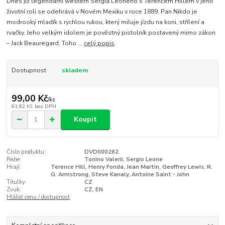
Dnes již legendární western Sergia Leoneho s Terencem Hillem v jeho
životní roli se odehrává v Novém Mexiku v roce 1889. Pan Nikdo je
modrooký mladík s rychlou rukou, který miluje jízdu na koni, střílení a
rvačky. Jeho velkým idolem je pověstný pistolník postavený mimo zákon
– Jack Beauregard. Toho ...
celý popis
Dostupnost
skladem
99,00 Kč
/
ks
81,82 Kč
bez DPH
Koupit
Číslo produktu:
DVD000262
Režie:
Tonino Valerii, Sergio Leone
Hrají:
Terence Hill, Henry Fonda, Jean Martin, Geoffrey Lewis, R.
G. Armstrong, Steve Kanaly, Antoine Saint - John
Titulky:
CZ
Zvuk:
CZ, EN
Hlídat cenu / dostupnost