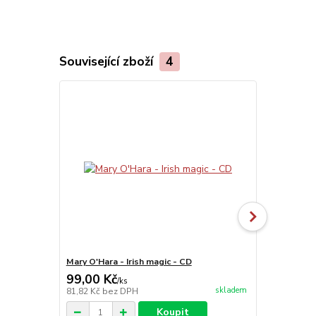
Související zboží
4
Mary O'Hara - Irish magic - CD
Masáže Luďk
99,00 Kč
99,00 Kč
/
ks
skladem
81,82 Kč
bez DPH
81,82 Kč
bez
Koupit