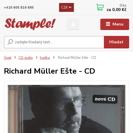
0
ks
CZK
+420 605 816 685
za
0,00 Kč
Menu
Hledat
Úvod
CD audio
hudba
Richard Müller Ešte - CD
Richard Müller Ešte - CD