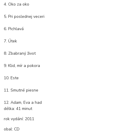
4. Oko za oko
5. Pri poslednej veceri
6. Pichlavá
7. Útek
8. Zbabraný život
9. Klid, mír a pokora
10. Este
11. Smutné piesne
12. Adam, Eva a had
délka:
41 minut
rok vydání:
2011
obal:
CD