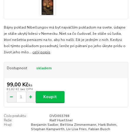
Bájny poklad Nibellungov má byť najväčším pokladom na svete, údajne
je stále ukrytý kdesi v Nemecku. Niet sa čo čudovať, že stále sú ľudia,
ktorí nešetria peniazmi na to, aby ho našli. Eik je jedným z nich. Kedysi
bol týmto pokladom posadnutý, lenže pri pátraní po jeho úkryte prídu o
život jeho milo...
celý popis
Dostupnost
skladem
99,00 Kč
/
ks
81,82 Kč
bez DPH
Koupit
Číslo produktu:
DVD003766
Režie:
Ralf Huettner
Hrají:
Benjamin Sadler, Bettina Zimmermann, Hark Bohm,
Stephan Kampwirth, Liv Lisa Fries, Fabian Busch