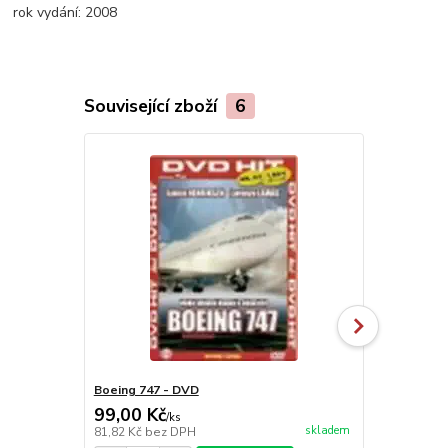
rok vydání:
2008
Související zboží
6
Boeing 747 - DVD
Doktor Živa
99,00 Kč
99,00 Kč
/
ks
skladem
81,82 Kč
bez DPH
81,82 Kč
bez