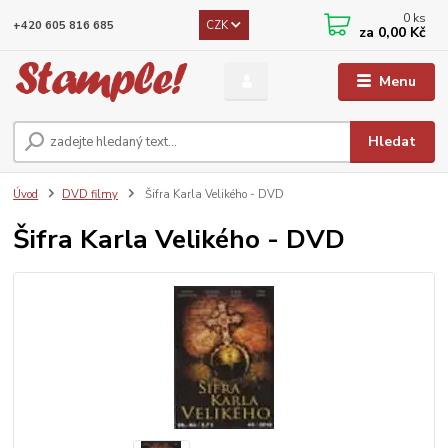
0
ks
CZK
+420 605 816 685
za
0,00 Kč
Menu
Hledat
Úvod
DVD filmy
Šifra Karla Velikého - DVD
Šifra Karla Velikého - DVD