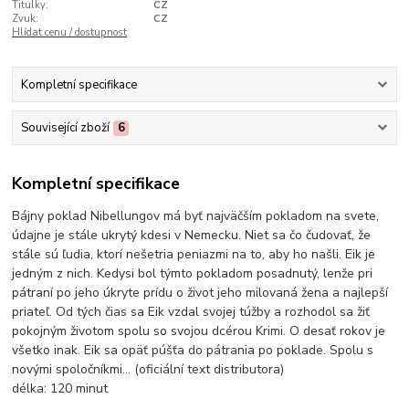
Titulky:
CZ
Zvuk:
CZ
Hlídat cenu / dostupnost
Kompletní specifikace
Související zboží
6
Kompletní specifikace
Bájny poklad Nibellungov má byť najväčším pokladom na svete,
údajne je stále ukrytý kdesi v Nemecku. Niet sa čo čudovať, že
stále sú ľudia, ktorí nešetria peniazmi na to, aby ho našli. Eik je
jedným z nich. Kedysi bol týmto pokladom posadnutý, lenže pri
pátraní po jeho úkryte prídu o život jeho milovaná žena a najlepší
priateľ. Od tých čias sa Eik vzdal svojej túžby a rozhodol sa žiť
pokojným životom spolu so svojou dcérou Krimi. O desať rokov je
všetko inak. Eik sa opäť púšťa do pátrania po poklade. Spolu s
novými spoločníkmi... (oficiální text distributora)
délka:
120 minut