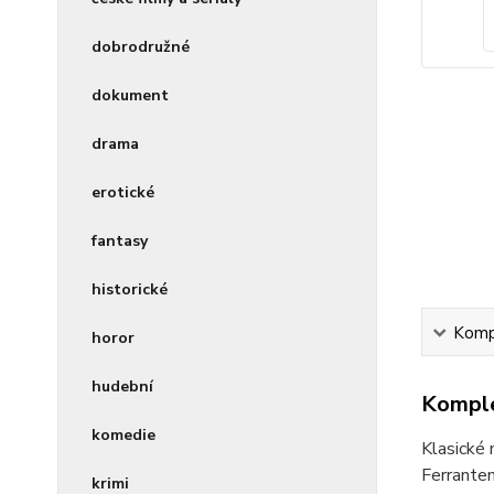
dobrodružné
dokument
drama
erotické
fantasy
historické
Kompl
horor
hudební
Komple
komedie
Klasické 
Ferrantem
krimi