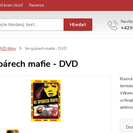
Vrácení zboží
Recenze
Nevíte
Hledat
+420
VD filmy
Ve spárech mafie - DVD
párech mafie - DVD
Klasic
tentok
Věkem 
uctívaj
ambici
Dos