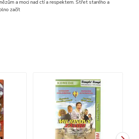
nězům a moci nad ctí a respektem. Střet starého a
plno začít