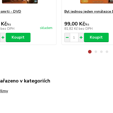
 smrti - DVD
Byl jednou jeden vynálezce
 Kč
99,00 Kč
/
ks
/
ks
skladem
č
bez DPH
81,82 Kč
bez DPH
Koupit
Koupit
zařazeno v kategoriích
ilmy