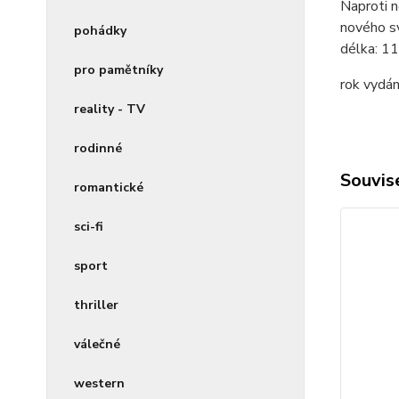
Naproti n
nového sv
pohádky
délka:
11
pro pamětníky
rok vydán
reality - TV
rodinné
Souvise
romantické
sci-fi
sport
thriller
válečné
western