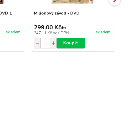
 DVD 1
Milionový závod - DVD
Na 
D
299,00 Kč
29
/
ks
skladem
skladem
247,11 Kč
bez DPH
24
Koupit