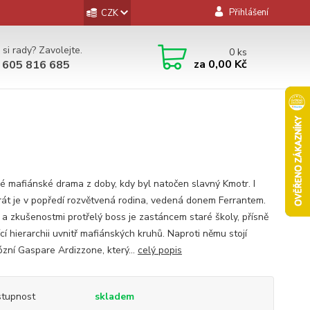
Přihlášení
CZK
 si rady? Zavolejte.
0
ks
za
0,00 Kč
 605 816 685
ké mafiánské drama z doby, kdy byl natočen slavný Kmotr. I
rát je v popředí rozvětvená rodina, vedená donem Ferrantem.
a zkušenostmi protřelý boss je zastáncem staré školy, přísně
ící hierarchii uvnitř mafiánských kruhů. Naproti němu stojí
ózní Gaspare Ardizzone, který...
celý popis
tupnost
skladem