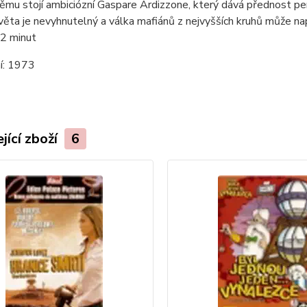
ěmu stojí ambiciózní Gaspare Ardizzone, který dává přednost pe
ěta je nevyhnutelný a válka mafiánů z nejvyšších kruhů může na
2 minut
í:
1973
jící zboží
6