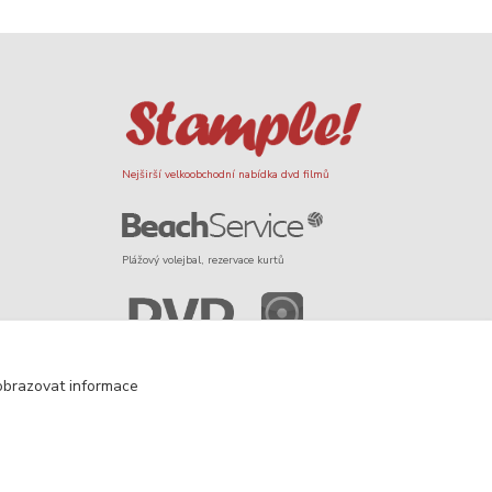
Nejširší velkoobchodní nabídka dvd filmů
Plážový volejbal, rezervace kurtů
Filmové novinky na DVD a Blu-Ray
obrazovat informace