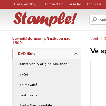
O nás, kontakty, ...
O podmínkách
Jak na to!
O doručení
Levnější doručení při nákupu nad
Úvod
D
1500,--
Ve s
DVD filmy
zahraniční v originálním znění
akční
animované
cestopisné
české filmy a seriály