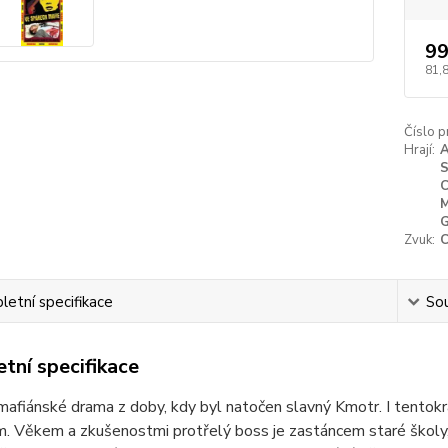
99
81,
Číslo p
Hrají:
A
S
C
M
G
Zvuk:
etní specifikace
Sou
tní specifikace
mafiánské drama z doby, kdy byl natočen slavný Kmotr. I tentok
. Věkem a zkušenostmi protřelý boss je zastáncem staré školy, pří