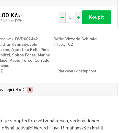
,00 Kč
/
ks
Koupit
82 Kč
bez DPH
roduktu:
DVD002442
Režie:
Vittorio Schiraldi
rthur Kennedy, John
Titulky:
CZ
axon, Agostina Belli, Pino
olizzi, Spiros Focás, Marino
asé, Paolo Turco, Corrado
aipa.
CZ
Hlídat cenu / dostupnost
visející zboží
6
rát je v popředí rozvětvená rodina, vedená donem
sně uctívající hierarchii uvnitř mafiánských kruhů.