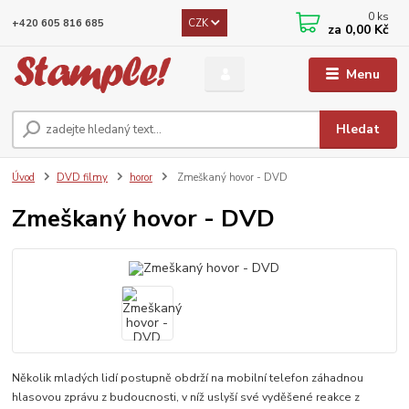
0
ks
CZK
+420 605 816 685
za
0,00 Kč
Menu
Hledat
Úvod
DVD filmy
horor
Zmeškaný hovor - DVD
Zmeškaný hovor - DVD
Několik mladých lidí postupně obdrží na mobilní telefon záhadnou
hlasovou zprávu z budoucnosti, v níž uslyší své vyděšené reakce z