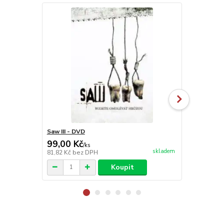
Saw III - DVD
Americký va
99,00 Kč
99,00 Kč
/
ks
skladem
81,82 Kč
bez DPH
81,82 Kč
bez
Koupit