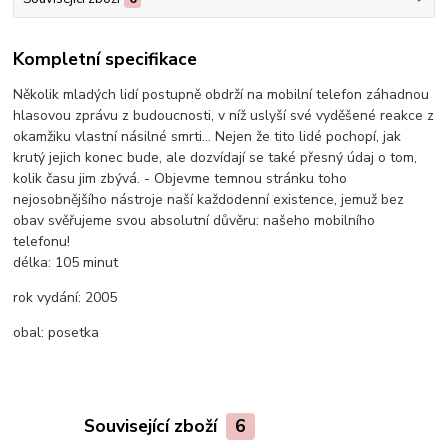
Kompletní specifikace
Několik mladých lidí postupně obdrží na mobilní telefon záhadnou
hlasovou zprávu z budoucnosti, v níž uslyší své vyděšené reakce z
okamžiku vlastní násilné smrti... Nejen že tito lidé pochopí, jak
krutý jejich konec bude, ale dozvídají se také přesný údaj o tom,
kolik času jim zbývá. - Objevme temnou stránku toho
nejosobnějšího nástroje naší každodenní existence, jemuž bez
obav svěřujeme svou absolutní důvěru: našeho mobilního
telefonu!
délka:
105 minut
rok vydání:
2005
obal:
posetka
Související zboží
6