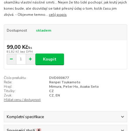
okamžiku vlastní násilné smrti... Nejen že tito lidé pochopí, jak krutý jejich
konec bude, ale dozvídají se také přesný údaj o tom, kolik času jim
zbývá. - Objevme temno...
celý popis
Dostupnost
skladem
99,00 Kč
/
ks
81,82 Kč
bez DPH
Koupit
Číslo produktu:
DVD000677
Režie:
Renpei Tsukamoto
Hrají:
Mimura, Peter Ho, Asaka Seto
Titulky:
CZ
Zvuk:
CZ, EN
Hlídat cenu / dostupnost
Kompletní specifikace
Související zboží
6